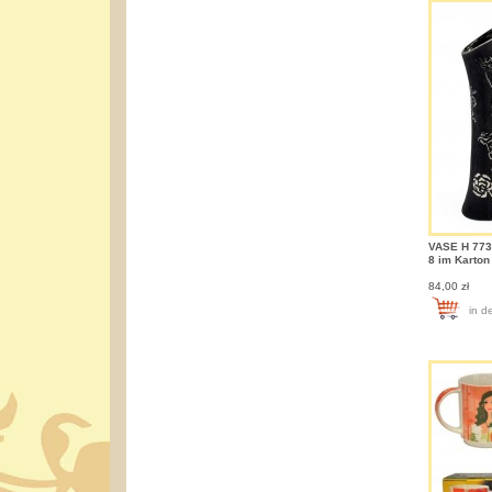
VASE H 773
8 im Karton
84,00 zł
in d