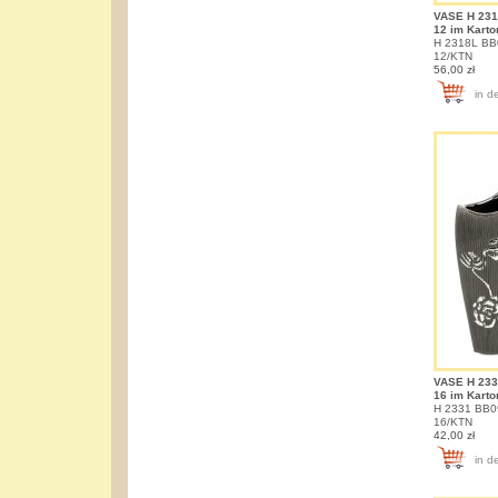
VASE H 231
12 im Karto
H 2318L BB0
12/KTN
56,00 zł
in d
VASE H 233
16 im Karto
H 2331 BB09
16/KTN
42,00 zł
in d