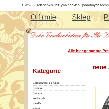
UWAGA! Ten serwis uďż˝ywa cookies i podobnych technol
O firmie
Sklep
P
Alle hier genannte Pr
neue 
Kategorie
Bilderrahmen, die Alben
Keramik
Brunnen
Weihrauch
Karaffe
Kristall