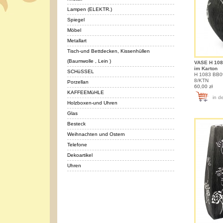
Lampen (ELEKTR.)
Spiegel
Möbel
Metallart
Tisch-und Bettdecken, Kissenhüllen
(Baumwolle , Lein )
VASE H 1083
im Karton
SCHüSSEL
H 1083 BB09
8/KTN
Porzellan
60,00 zł
KAFFEEMüHLE
in d
Holzboxen-und Uhren
Glas
Besteck
Weihnachten und Ostern
Telefone
Dekoartikel
Uhren