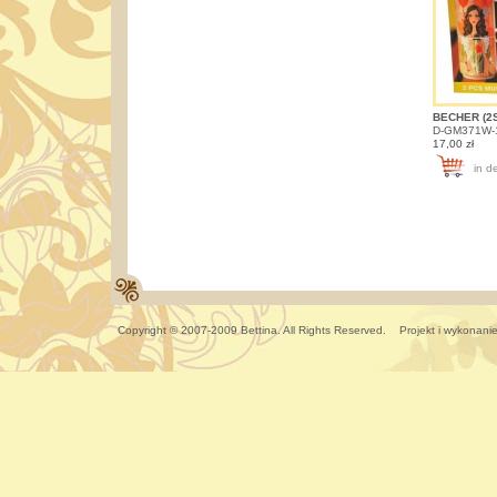
BECHER (2
D-GM371W-1;
17,00 zł
in d
Copyright © 2007-2009 Bettina. All Rights Reserved. Projekt i wykonani