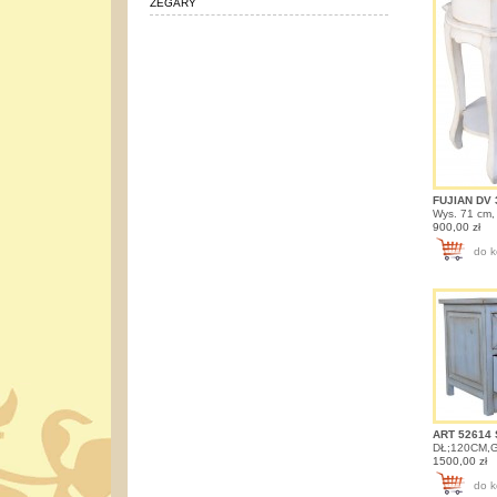
ZEGARY
FUJIAN DV
Wys. 71 cm, 
900,00 zł
do k
ART 52614
DŁ;120CM,
1500,00 zł
do k