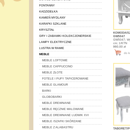
FONTANNY
KADZIDEŁKA
KAMIEŃ MYDLANY
KARAFKI SZKLANE
KRYSZTAŁ
KOMODA/S
GRY I ZABAWKI KOLEKCJONERSKIE
GW5047
GW5047; Wys
LAMPY ELEKTRYCZNE
cm; 1/KTN
960,00 zł
LUSTRA W RAMIE
do k
MEBLE
MEBLE LOFTOWE
MEBLE CAPPUCCINO
MEBLE ZŁOTE
FOTELE I PUFY TAPICEROWANE
MEBLE GLAMOUR
BARKI
GLOBOBARKI
MEBLE DREWNIANE
MEBLE RĘCZNIE MALOWANE
MEBLE DREWNIANE LUDWIK XVI
MEBLE /SZAFKI SKÓRZANE
MEBLE Z ALABASTRU
TABORET/P