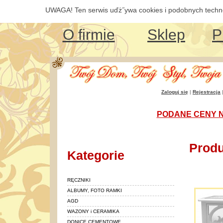
UWAGA! Ten serwis uďż˝ywa cookies i podobnych technol
O firmie
Sklep
P
Zaloguj się
|
Rejestracja
PODANE CENY N
Prod
Kategorie
RĘCZNIKI
ALBUMY, FOTO RAMKI
AGD
WAZONY i CERAMIKA
DONICE CEMENTOWE