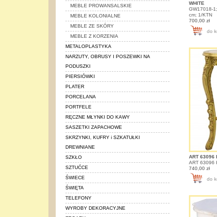
WHITE
MEBLE PROWANSALSKIE
GW17018-1; 
cm; 1/KTN
MEBLE KOLONIALNE
700,00 zł
MEBLE ZE SKÓRY
do k
MEBLE Z KORZENIA
METALOPLASTYKA
NARZUTY, OBRUSY I POSZEWKI NA
PODUSZKI
PIERSIÓWKI
PLATER
PORCELANA
PORTFELE
RĘCZNE MŁYNKI DO KAWY
SASZETKI ZAPACHOWE
SKRZYNKI, KUFRY i SZKATUŁKI
DREWNIANE
ART 63096
SZKŁO
ART 63096
SZTUĆCE
740,00 zł
ŚWIECE
do k
ŚWIĘTA
TELEFONY
WYROBY DEKORACYJNE